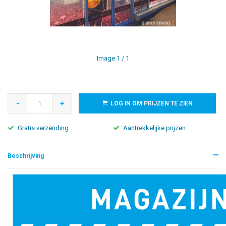
Image
1
/ 1
-
+
LOG IN OM PRIJZEN TE ZIEN
Gratis verzending
Aantrekkelijke prijzen
Beschrijving