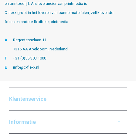
en printbedrijf. Als leverancier van printmedia is
C-flexx groot in het leveren van bannermaterialen, zelfklevende
folies en andere flexibele printmedia.
A
Regentesselaan 11
7316 AA Apeldoorn, Nederland
T
+31 (0)55 303 1000
E
info@c-flexx.nl
Klantenservice
Informatie