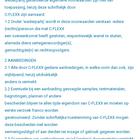
wederpartij gehanteerde algemene voorwaarden zijn niet van
toepassing, tenzij deze schriftelijk door
C-FLEXX zijn aanvaard.
1.2 Onder ‘wederpartij’ wordt in deze voorwaarden verstaan: iedere
(rechts)persoon die met C-FLEXX
een overeenkomst heeft gesloten, respectievelijk wenst te sluiten,
alsmede diens vertegenwoordiger(s),
gemachtigde(n) en rechtsopvolgers.
2 AANBIEDINGEN
2.1 Alle door C-FLEXX gedane aanbiedingen, in welke vorm dan ook, zijn
vrijblijvend, tenzij uitdrukkelijk
anders is vermeld.
2.2 Eventuele bij een aanbieding gevoegde samples, testmaterialen,
begrotingen, plannen of andere
bescheiden blijven te allen tijde eigendom van C-FLEXX en moeten op
eerste verzoek franco worden
geretourneerd. Zonder schriftelijke toestemming van C-FLEXX mogen
deze bescheiden niet worden
vermenigvuldigd of aan derden ter inzage of gebruik gegeven worden.
2.3 Toezending van aanbiedingen en/of (andere) documentatie verplicht