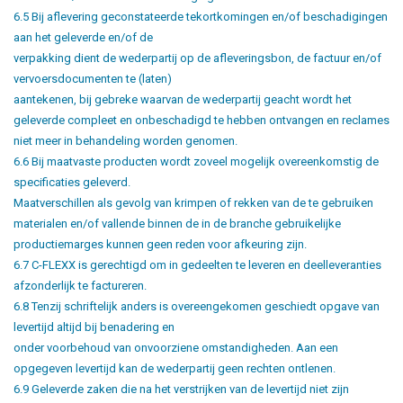
6.5 Bij aflevering geconstateerde tekortkomingen en/of beschadigingen
aan het geleverde en/of de
verpakking dient de wederpartij op de afleveringsbon, de factuur en/of
vervoersdocumenten te (laten)
aantekenen, bij gebreke waarvan de wederpartij geacht wordt het
geleverde compleet en onbeschadigd te hebben ontvangen en reclames
niet meer in behandeling worden genomen.
6.6 Bij maatvaste producten wordt zoveel mogelijk overeenkomstig de
specificaties geleverd.
Maatverschillen als gevolg van krimpen of rekken van de te gebruiken
materialen en/of vallende binnen de in de branche gebruikelijke
productiemarges kunnen geen reden voor afkeuring zijn.
6.7 C-FLEXX is gerechtigd om in gedeelten te leveren en deelleveranties
afzonderlijk te factureren.
6.8 Tenzij schriftelijk anders is overeengekomen geschiedt opgave van
levertijd altijd bij benadering en
onder voorbehoud van onvoorziene omstandigheden. Aan een
opgegeven levertijd kan de wederpartij geen rechten ontlenen.
6.9 Geleverde zaken die na het verstrijken van de levertijd niet zijn