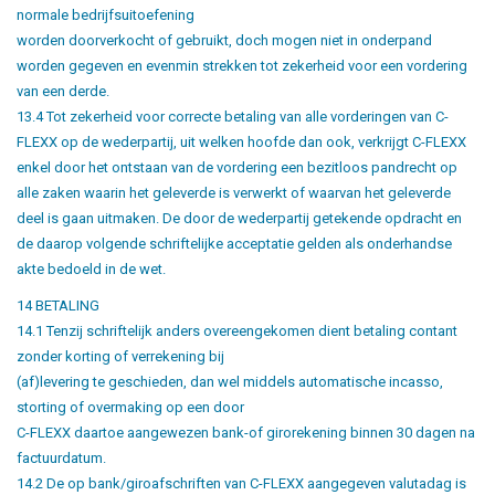
normale bedrijfsuitoefening
worden doorverkocht of gebruikt, doch mogen niet in onderpand
worden gegeven en evenmin strekken tot zekerheid voor een vordering
van een derde.
13.4 Tot zekerheid voor correcte betaling van alle vorderingen van C-
FLEXX op de wederpartij, uit welken hoofde dan ook, verkrijgt C-FLEXX
enkel door het ontstaan van de vordering een bezitloos pandrecht op
alle zaken waarin het geleverde is verwerkt of waarvan het geleverde
deel is gaan uitmaken. De door de wederpartij getekende opdracht en
de daarop volgende schriftelijke acceptatie gelden als onderhandse
akte bedoeld in de wet.
14 BETALING
14.1 Tenzij schriftelijk anders overeengekomen dient betaling contant
zonder korting of verrekening bij
(af)levering te geschieden, dan wel middels automatische incasso,
storting of overmaking op een door
C-FLEXX daartoe aangewezen bank-of girorekening binnen 30 dagen na
factuurdatum.
14.2 De op bank/giroafschriften van C-FLEXX aangegeven valutadag is