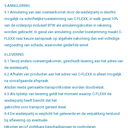
5 ANNULERING
5.1 Annulering van een overeenkomst door de wederpartij is slechts
mogelijk na schriftelijke toestemming van C-FLEXX, in welk geval 10%
van de orderprijs inclusief BTW als annuleringskosten in rekening
worden gebracht. In geval van annulering zonder toestemming maakt C-
FLEXX naar keuze aanspraak op algehele nakoming dan wel volledige
vergoeding van schade, waaronder gederfde winst.
6 LEVERING
6.1 Tenzij anders overeengekomen, geschiedt levering aan het adres van
de wederpartij.
6.2 Afhalen van producten aan het adres van C-FLEXX is alleen mogelijk
na voorafgaande afspraak.
Alsdan reeds gemaakte transportkosten worden doorbelast.
6.3 Als tijdstip van levering geldt het moment waarop C-FLEXX de
wederpartij heeft bericht dat het
gekochte voor transport gereed staat.
6.4 De wederpartij is verplicht het geleverde en de verpakking terstond
bij aflevering op eventuele
tekorten en/of zichtbare beschadigingen te controleren