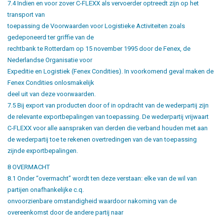
7.4 Indien en voor zover C-FLEXX als vervoerder optreedt zijn op het
transport van
toepassing de Voorwaarden voor Logistieke Activiteiten zoals
gedeponeerd ter griffie van de
rechtbank te Rotterdam op 15 november 1995 door de Fenex, de
Nederlandse Organisatie voor
Expeditie en Logistiek (Fenex Condities). In voorkomend geval maken de
Fenex Condities onlosmakelijk
deel uit van deze voorwaarden.
7.5 Bij export van producten door of in opdracht van de wederpartij zijn
de relevante exportbepalingen van toepassing. De wederpartij vrijwaart
C-FLEXX voor alle aanspraken van derden die verband houden met aan
de wederpartij toe te rekenen overtredingen van de van toepassing
zijnde exportbepalingen.
8 OVERMACHT
8.1 Onder “overmacht” wordt ten deze verstaan: elke van de wil van
partijen onafhankelijke c.q.
onvoorzienbare omstandigheid waardoor nakoming van de
overeenkomst door de andere partij naar