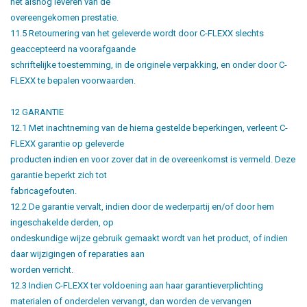
het alsnog leveren van de
overeengekomen prestatie.
11.5 Retournering van het geleverde wordt door C-FLEXX slechts
geaccepteerd na voorafgaande
schriftelijke toestemming, in de originele verpakking, en onder door C-
FLEXX te bepalen voorwaarden.
12 GARANTIE
12.1 Met inachtneming van de hierna gestelde beperkingen, verleent C-
FLEXX garantie op geleverde
producten indien en voor zover dat in de overeenkomst is vermeld. Deze
garantie beperkt zich tot
fabricagefouten.
12.2 De garantie vervalt, indien door de wederpartij en/of door hem
ingeschakelde derden, op
ondeskundige wijze gebruik gemaakt wordt van het product, of indien
daar wijzigingen of reparaties aan
worden verricht.
12.3 Indien C-FLEXX ter voldoening aan haar garantieverplichting
materialen of onderdelen vervangt, dan worden de vervangen