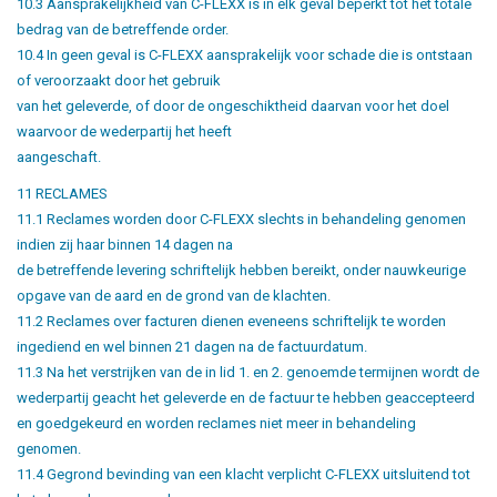
10.3 Aansprakelijkheid van C-FLEXX is in elk geval beperkt tot het totale
bedrag van de betreffende order.
10.4 In geen geval is C-FLEXX aansprakelijk voor schade die is ontstaan
of veroorzaakt door het gebruik
van het geleverde, of door de ongeschiktheid daarvan voor het doel
waarvoor de wederpartij het heeft
aangeschaft.
11 RECLAMES
11.1 Reclames worden door C-FLEXX slechts in behandeling genomen
indien zij haar binnen 14 dagen na
de betreffende levering schriftelijk hebben bereikt, onder nauwkeurige
opgave van de aard en de grond van de klachten.
11.2 Reclames over facturen dienen eveneens schriftelijk te worden
ingediend en wel binnen 21 dagen na de factuurdatum.
11.3 Na het verstrijken van de in lid 1. en 2. genoemde termijnen wordt de
wederpartij geacht het geleverde en de factuur te hebben geaccepteerd
en goedgekeurd en worden reclames niet meer in behandeling
genomen.
11.4 Gegrond bevinding van een klacht verplicht C-FLEXX uitsluitend tot