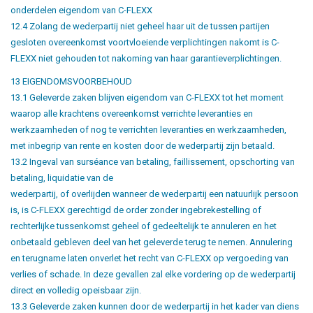
onderdelen eigendom van C-FLEXX
12.4 Zolang de wederpartij niet geheel haar uit de tussen partijen
gesloten overeenkomst voortvloeiende verplichtingen nakomt is C-
FLEXX niet gehouden tot nakoming van haar garantieverplichtingen.
13 EIGENDOMSVOORBEHOUD
13.1 Geleverde zaken blijven eigendom van C-FLEXX tot het moment
waarop alle krachtens overeenkomst verrichte leveranties en
werkzaamheden of nog te verrichten leveranties en werkzaamheden,
met inbegrip van rente en kosten door de wederpartij zijn betaald.
13.2 Ingeval van surséance van betaling, faillissement, opschorting van
betaling, liquidatie van de
wederpartij, of overlijden wanneer de wederpartij een natuurlijk persoon
is, is C-FLEXX gerechtigd de order zonder ingebrekestelling of
rechterlijke tussenkomst geheel of gedeeltelijk te annuleren en het
onbetaald gebleven deel van het geleverde terug te nemen. Annulering
en terugname laten onverlet het recht van C-FLEXX op vergoeding van
verlies of schade. In deze gevallen zal elke vordering op de wederpartij
direct en volledig opeisbaar zijn.
13.3 Geleverde zaken kunnen door de wederpartij in het kader van diens