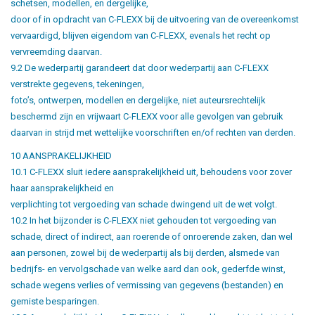
schetsen, modellen, en dergelijke,
door of in opdracht van C-FLEXX bij de uitvoering van de overeenkomst
vervaardigd, blijven eigendom van C-FLEXX, evenals het recht op
vervreemding daarvan.
9.2 De wederpartij garandeert dat door wederpartij aan C-FLEXX
verstrekte gegevens, tekeningen,
foto’s, ontwerpen, modellen en dergelijke, niet auteursrechtelijk
beschermd zijn en vrijwaart C-FLEXX voor alle gevolgen van gebruik
daarvan in strijd met wettelijke voorschriften en/of rechten van derden.
10 AANSPRAKELIJKHEID
10.1 C-FLEXX sluit iedere aansprakelijkheid uit, behoudens voor zover
haar aansprakelijkheid en
verplichting tot vergoeding van schade dwingend uit de wet volgt.
10.2 In het bijzonder is C-FLEXX niet gehouden tot vergoeding van
schade, direct of indirect, aan roerende of onroerende zaken, dan wel
aan personen, zowel bij de wederpartij als bij derden, alsmede van
bedrijfs- en vervolgschade van welke aard dan ook, gederfde winst,
schade wegens verlies of vermissing van gegevens (bestanden) en
gemiste besparingen.