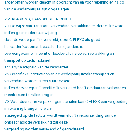
afgenomen worden geacht in opdracht van en voor rekening en risico
van de wederpartij te zijn opgeslagen.
7 VERPAKKING, TRANSPORT EN RISICO
7.1 De wijze van transport, verzending, verpakking en dergelijke wordt,
indien geen nadere aanwijzing
door de wederpartij is verstrekt, door C-FLEXX als goed
huisvader/koopman bepaald. Tenzij anders is
overeengekomen, neemt c-flexx bv alle risico van verpakking en
transport op zich, inclusief
schuld/nalatigheid van de vervoerder.
7.2 Specifieke instructies van de wederpartij inzake transport en
verzending worden slechts uitgevoerd
indien de wederpartij schriftelijk verklaard heeft de daaraan verbonden
meerkosten te zullen dragen.
7.3 Voor duurzame verpakkingsmaterialen kan C-FLEXX een vergoeding
in rekening brengen, die als
statiegeld op de factuur wordt vermeld. Na retourzending van de
onbeschadigde verpakking zal deze
vergoeding worden verrekend of gecrediteerd.