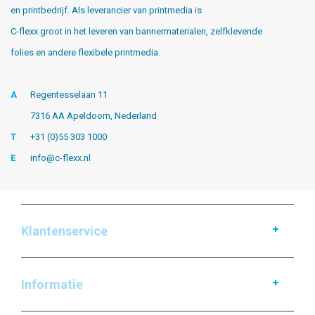
en printbedrijf. Als leverancier van printmedia is
C-flexx groot in het leveren van bannermaterialen, zelfklevende
folies en andere flexibele printmedia.
A
Regentesselaan 11
7316 AA Apeldoorn, Nederland
T
+31 (0)55 303 1000
E
info@c-flexx.nl
Klantenservice
Informatie