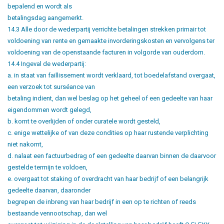
bepalend en wordt als
betalingsdag aangemerkt.
14.3 Alle door de wederpartij verrichte betalingen strekken primair tot
voldoening van rente en gemaakte invorderingskosten en vervolgens ter
voldoening van de openstaande facturen in volgorde van ouderdom.
14.4 Ingeval de wederpartij:
a. in staat van faillissement wordt verklaard, tot boedelafstand overgaat,
een verzoek tot surséance van
betaling indient, dan wel beslag op het geheel of een gedeelte van haar
eigendommen wordt gelegd,
b. komt te overlijden of onder curatele wordt gesteld,
c. enige wettelijke of van deze condities op haar rustende verplichting
niet nakomt,
d. nalaat een factuurbedrag of een gedeelte daarvan binnen de daarvoor
gestelde termijn te voldoen,
e. overgaat tot staking of overdracht van haar bedrijf of een belangrijk
gedeelte daarvan, daaronder
begrepen de inbreng van haar bedrijf in een op te richten of reeds
bestaande vennootschap, dan wel