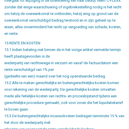
overgaat tot wijziging in de doelstelling van haar bedrijf heeft C-FLEXX
zonder dat enige waarschuwing of ingebrekestelling nodig is het recht
om hetzij de overeenkomst te ontbinden, hetzij enig op grond van de
overeenkomst verschuldigd bedrag terstond en in zijn geheel op te
eisen, alles onverminderd het recht op vergoeding van schade, kosten,
en rente.
15 RENTE EN KOSTEN
15.1 Indien betaling niet binnen de in het vorige artikel vermelde termijn
heeft plaatsgevonden is de
wederpartij van rechtswege in verzuim en vanaf de factuurdatum een
rente verschuldigd van 1% per
(gedeelte van een) maand over het nog openstaande bedrag.
15.2 Alle te maken gerechtelijke en buitengerechtelijke kosten komen
voor rekening van de wederpartij. De gerechtelijke kosten omvatten
mede alle feitelijke kosten van rechts- en procesbijstand tijdens een
gerechtelijke procedure gemaakt, ook voor zover die het liquidatietarief
te boven gaan.
15.3 De buitengerechtelijke incassokosten bedragen tenminste 15 % van
het door de wederpartij met