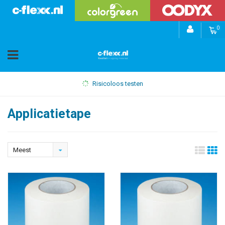
0
Risicoloos testen
Applicatietape
Meest
bekeken