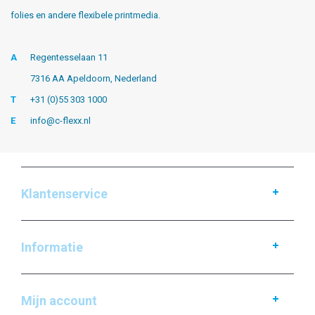
folies en andere flexibele printmedia.
A
Regentesselaan 11
7316 AA Apeldoorn, Nederland
T
+31 (0)55 303 1000
E
info@c-flexx.nl
Klantenservice
Informatie
Mijn account