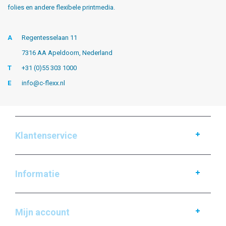
folies en andere flexibele printmedia.
A
Regentesselaan 11
7316 AA Apeldoorn, Nederland
T
+31 (0)55 303 1000
E
info@c-flexx.nl
Klantenservice
Informatie
Mijn account