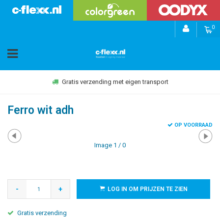
0
Gratis verzending met eigen transport
Ferro wit adh
OP VOORRAAD
Image
1
/ 0
-
+
LOG IN OM PRIJZEN TE ZIEN
Gratis verzending