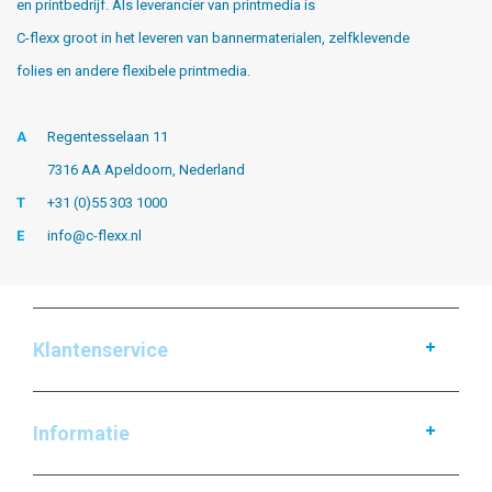
en printbedrijf. Als leverancier van printmedia is
C-flexx groot in het leveren van bannermaterialen, zelfklevende
folies en andere flexibele printmedia.
A
Regentesselaan 11
7316 AA Apeldoorn, Nederland
T
+31 (0)55 303 1000
E
info@c-flexx.nl
Klantenservice
Informatie