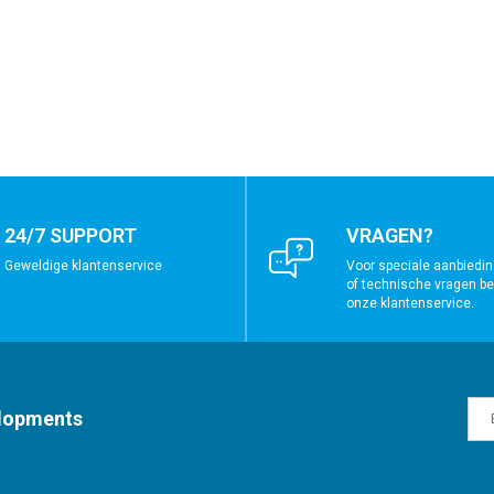
24/7 SUPPORT
VRAGEN?
Geweldige klantenservice
Voor speciale aanbiedin
of technische vragen bel
onze klantenservice.
elopments