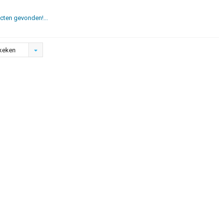
ten gevonden!...
keken