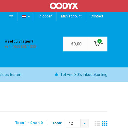
Inloggen
Mijn account
Contact
Heeft u vragen?
0
€0,00
+31 (0)55 303 1000
oloos testen
Tot wel 30% inkoopkorting
Toon 1 - 0 van 0
Toon:
12