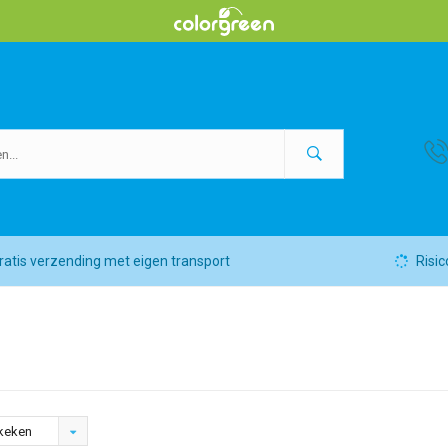
ratis verzending met eigen transport
Risic
keken