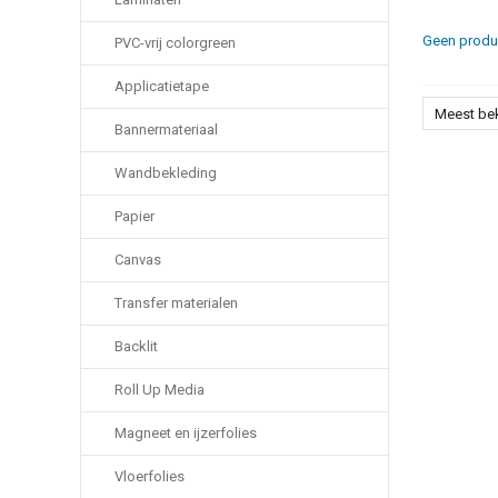
Geen produc
PVC-vrij colorgreen
Applicatietape
Meest be
Bannermateriaal
Wandbekleding
Papier
Canvas
Transfer materialen
Backlit
Roll Up Media
Magneet en ijzerfolies
Vloerfolies