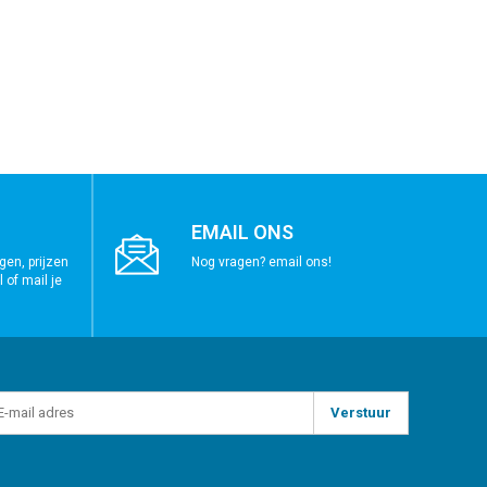
EMAIL ONS
gen, prijzen
Nog vragen? email ons!
 of mail je
Verstuur