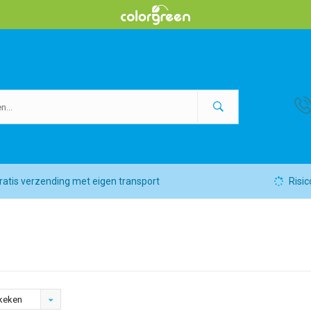
ratis verzending met eigen transport
Risic
keken