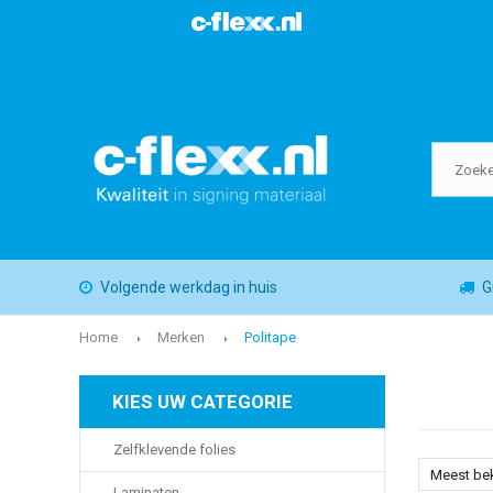
Volgende werkdag in huis
G
Home
Merken
Politape
KIES UW CATEGORIE
Zelfklevende folies
Meest be
Laminaten