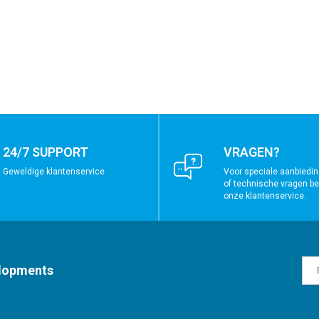
24/7 SUPPORT
VRAGEN?
Geweldige klantenservice
Voor speciale aanbiedin
of technische vragen bel
onze klantenservice.
elopments