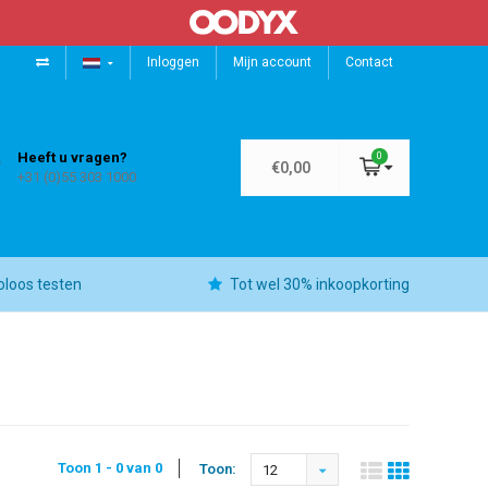
Inloggen
Mijn account
Contact
Heeft u vragen?
0
€0,00
+31 (0)55 303 1000
oloos testen
Tot wel 30% inkoopkorting
Toon 1 - 0 van 0
Toon:
12