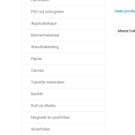
Geen produc
PVC-vrij colorgreen
Applicatietape
Meest be
Bannermateriaal
Wandbekleding
Papier
Canvas
Transfer materialen
Backlit
Roll Up Media
Magneet en ijzerfolies
Vloerfolies