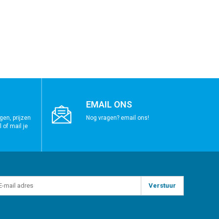
EMAIL ONS
gen, prijzen
Nog vragen? email ons!
 of mail je
Verstuur