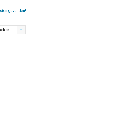
ten gevonden!...
keken