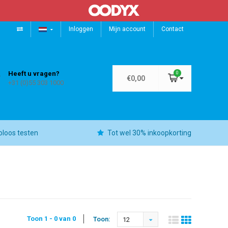
Inloggen
Mijn account
Contact
Heeft u vragen?
0
€0,00
+31 (0)55 303 1000
oloos testen
Tot wel 30% inkoopkorting
Toon 1 - 0 van 0
Toon:
12