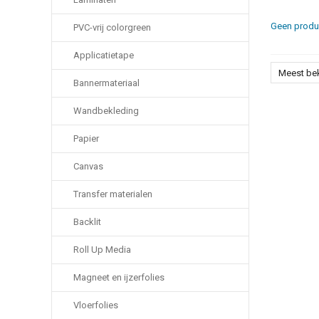
Geen produc
PVC-vrij colorgreen
Applicatietape
Meest be
Bannermateriaal
Wandbekleding
Papier
Canvas
Transfer materialen
Backlit
Roll Up Media
Magneet en ijzerfolies
Vloerfolies