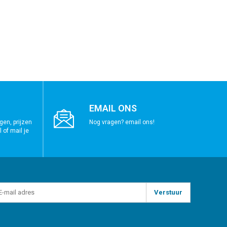
EMAIL ONS
gen, prijzen
Nog vragen? email ons!
 of mail je
Verstuur