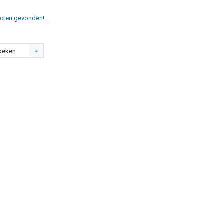
ten gevonden!...
keken