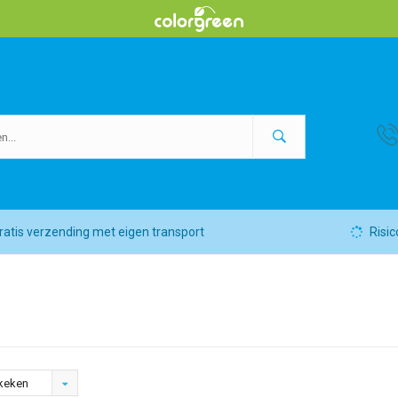
ratis verzending met eigen transport
Risic
keken