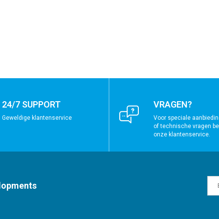
24/7 SUPPORT
VRAGEN?
Geweldige klantenservice
Voor speciale aanbiedin
of technische vragen bel
onze klantenservice.
elopments