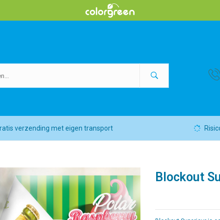
ratis verzending met eigen transport
Risic
Blockout Su