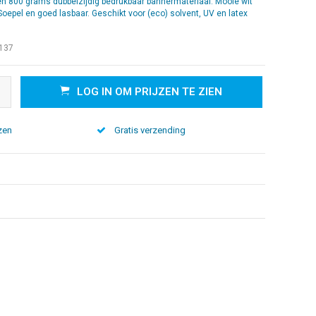
en 800 grams dubbelzijdig bedrukbaar bannermateriaal. Mooie wit
 Soepel en goed lasbaar. Geschikt voor (eco) solvent, UV en latex
137
LOG IN OM PRIJZEN TE ZIEN
zen
Gratis verzending