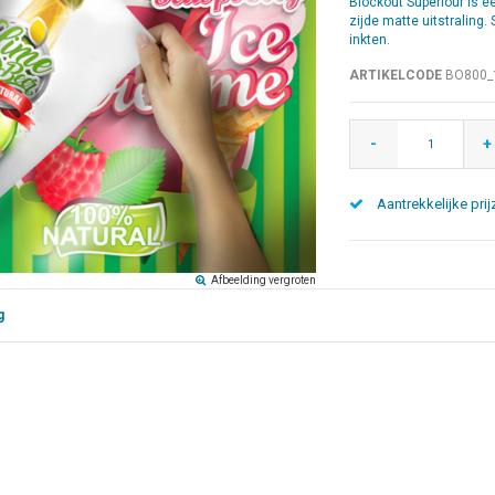
Blockout Superiour is e
zijde matte uitstraling.
inkten.
ARTIKELCODE
BO800_
-
+
Aantrekkelijke prij
Afbeelding vergroten
g