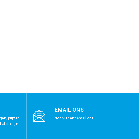
EMAIL ONS
gen, prijzen
Nog vragen? email ons!
 of mail je