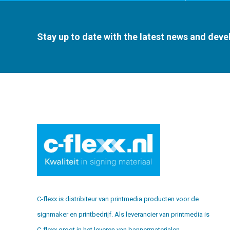
Stay up to date with the latest news and dev
C-flexx is distribiteur van printmedia producten voor de
signmaker en printbedrijf. Als leverancier van printmedia is
C-flexx groot in het leveren van bannermaterialen,