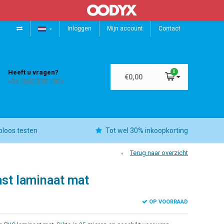
Inloggen
Mijn account
Contact
Heeft u vragen?
0
€0,00
+31 (0)55 303 1000
oloos testen
Tot wel 30% inkoopkorting
Terug naar overzicht
st laminaat mat
OP VOORRAAD