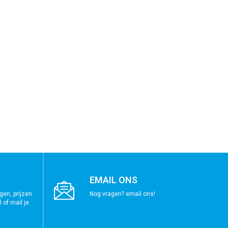
EMAIL ONS
gen, prijzen
Nog vragen? email ons!
 of mail je