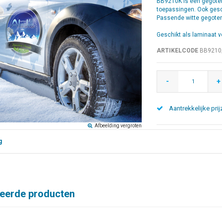
BB9210K is een gegoten
toepassingen. Ook gesch
Passende witte gegoten
Geschikt als laminaat 
ARTIKELCODE
BB9210
-
+
Aantrekkelijke prij
Afbeelding vergroten
g
teerde producten