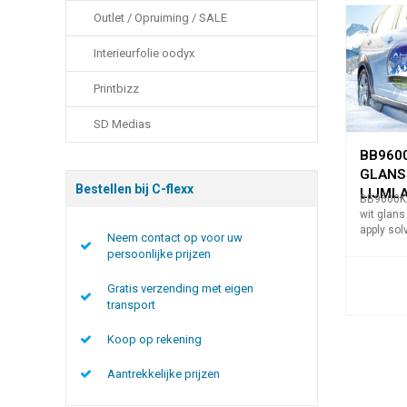
Outlet / Opruiming / SALE
Interieurfolie oodyx
Printbizz
SD Medias
BB9600
GLANS
Bestellen bij C-flexx
LIJML
BB9600K 
wit glans
apply solv
Neem contact op voor uw
50 micron
persoonlijke prijzen
Gratis verzending met eigen
transport
Koop op rekening
Aantrekkelijke prijzen