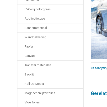
PVC-vrij colorgreen
Applicatietape
Bannermateriaal
Wandbekleding
Papier
Canvas
Transfer materialen
Beschrijvin
Backlit
Roll Up Media
Gerela
Magneet en ijzerfolies
Vloerfolies