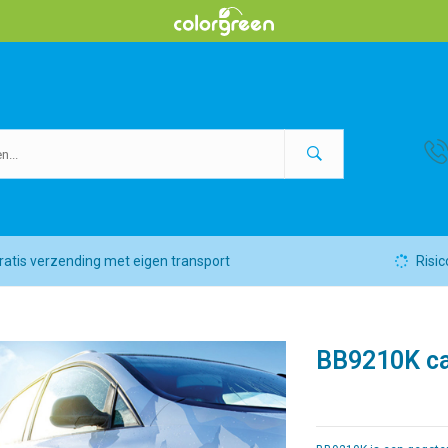
ratis verzending met eigen transport
Risic
BB9210K ca