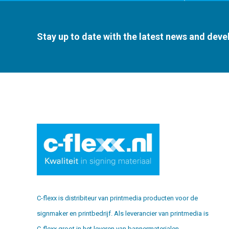
Stay up to date with the latest news and dev
C-flexx is distribiteur van printmedia producten voor de
signmaker en printbedrijf. Als leverancier van printmedia is
C-flexx groot in het leveren van bannermaterialen,