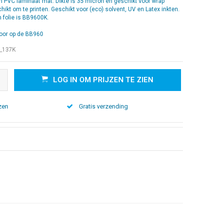
 PVC laminaat mat. Dikte is 35 micron en geschikt voor wrap
ikt om te printen. Geschikt voor (eco) solvent, UV en Latex inkten.
 folie is BB9600K.
voor op de BB960
_137K
LOG IN OM PRIJZEN TE ZIEN
zen
Gratis verzending