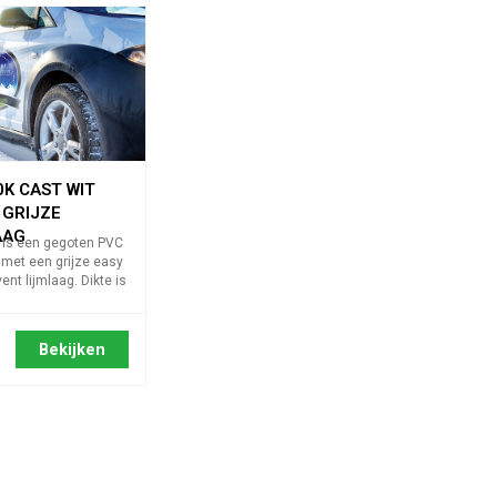
K CAST WIT
 GRIJZE
AAG
is een gegoten PVC
 met een grijze easy
ent lijmlaag. Dikte is
 en produc...
Bekijken