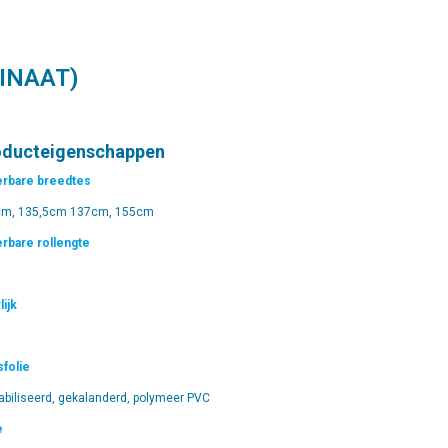
INAAT)
oducteigenschappen
rbare breedtes
m, 135,5cm 137cm, 155cm
rbare rollengte
lijk
sfolie
abiliseerd, gekalanderd, polymeer PVC
e