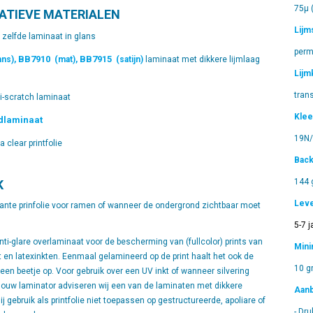
75µ (
ATIEVE MATERIALEN
Lijm
 zelfde laminaat in glans
perm
BB7910
BB7915
ans),
(mat),
(satijn)
laminaat met dikkere lijmlaag
Lijm
tran
i-scratch laminaat
Klee
dlaminaat
19N
a clear printfolie
Back
144 
K
Lev
rante prinfolie voor ramen of wanneer de ondergrond zichtbaar moet
5-7 j
nti-glare overlaminaat voor de bescherming van (fullcolor) prints van
Mini
 en latexinkten. Eenmaal gelamineerd op de print haalt het ook de
10 g
een beetje op. Voor gebruik over een UV inkt of wanneer silvering
jouw laminator adviseren wij een van de laminaten met dikkere
Aanb
ij gebruik als printfolie niet toepassen op gestructureerde, apoliare of
- Dru