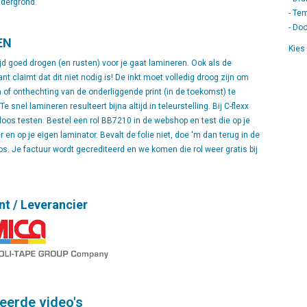
ndergrond.
- Te
- Do
EN
Kies 
tijd goed drogen (en rusten) voor je gaat lamineren. Ook als de
ant claimt dat dit niet nodig is! De inkt moet volledig droog zijn om
of onthechting van de onderliggende print (in de toekomst) te
 snel lamineren resulteert bijna altijd in teleurstelling. Bij C-flexx
oloos testen. Bestel een rol BB7210 in de webshop en test die op je
 en op je eigen laminator. Bevalt de folie niet, doe 'm dan terug in de
os. Je factuur wordt gecrediteerd en we komen die rol weer gratis bij
nt / Leverancier
eerde video's