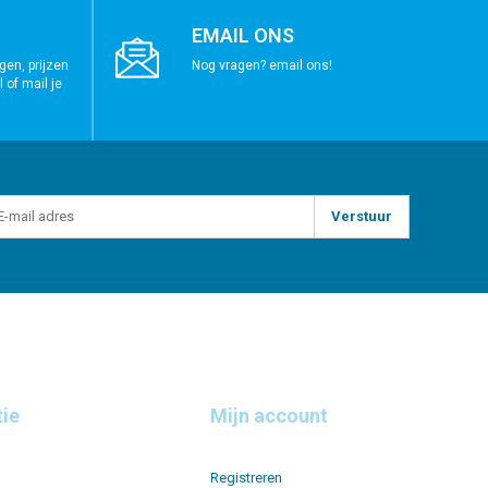
EMAIL ONS
gen, prijzen
Nog vragen? email ons!
 of mail je
Verstuur
tie
Mijn account
Registreren