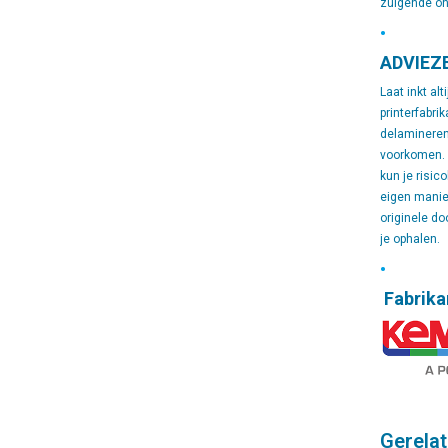
zuigende o
•
ADVIEZ
Laat inkt al
printerfabrik
delamineren 
voorkomen. Te
kun je risic
eigen manier
originele do
je ophalen.
•
Fabrika
Gerelat