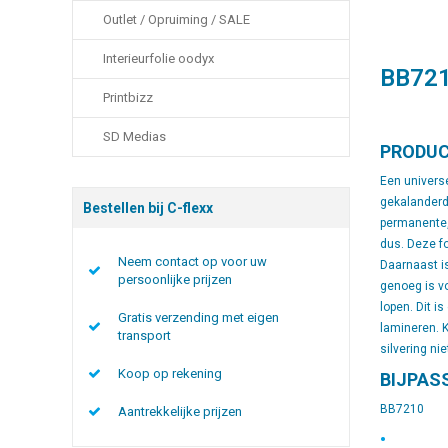
Outlet / Opruiming / SALE
Interieurfolie oodyx
BB72
Printbizz
SD Medias
PRODUC
Een universe
gekalanderd
Bestellen bij C-flexx
permanente, 
dus. Deze fo
Neem contact op voor uw
Daarnaast is
persoonlijke prijzen
genoeg is v
lopen. Dit i
Gratis verzending met eigen
lamineren. K
transport
silvering ni
Koop op rekening
BIJPAS
BB7210
Aantrekkelijke prijzen
•