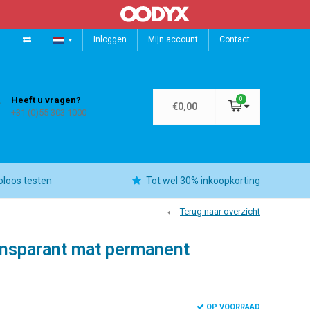
Inloggen
Mijn account
Contact
Heeft u vragen?
0
€0,00
+31 (0)55 303 1000
oloos testen
Tot wel 30% inkoopkorting
Terug naar overzicht
nsparant mat permanent
OP VOORRAAD