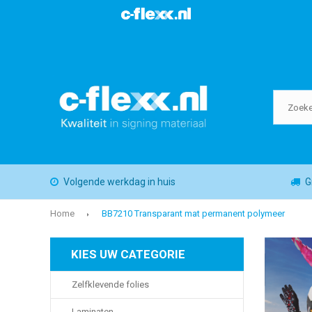
Volgende werkdag in huis
G
Home
BB7210 Transparant mat permanent polymeer
KIES UW CATEGORIE
Zelfklevende folies
Laminaten