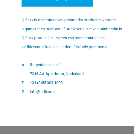
C-flexx is distribiteur van printmedia producten voor de
signmaker en printbedrijf. Als leverancier van printmedia is
C-flexx groot in het leveren van bannermaterialen,
zelfklevende folies en andere flexibele printmedia.
A
Regentesselaan 11
7316 AA Apeldoorn, Nederland
T
+31 (0)55 303 1000
E
info@c-flexx.nl