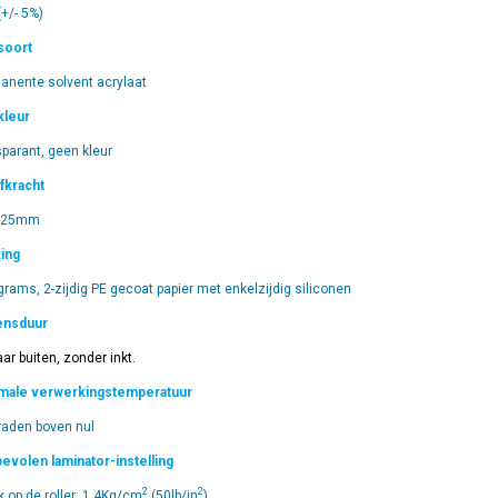
+/- 5%)
soort
anente solvent acrylaat
kleur
sparant, geen kleur
fkracht
/25mm
ing
grams, 2-zijdig PE gecoat papier met enkelzijdig siliconen
ensduur
aar buiten, zonder inkt.
male verwerkingstemperatuur
raden boven nul
evolen laminator-instelling
2
2
k op de roller: 1,4Kg/cm
(50lb/in
)