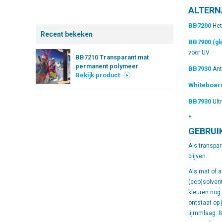
ALTERN
BB7200
Het
Recent bekeken
BB7900
(gl
voor UV
BB7210 Transparant mat
permanent polymeer
BB7930
Ant
Bekijk product
Whiteboar
BB7930
Ultr
•
GEBRUI
Als transpa
blijven.
Als mat of a
(eco)solvent
kleuren nog 
ontstaat op 
lijmmlaag. B