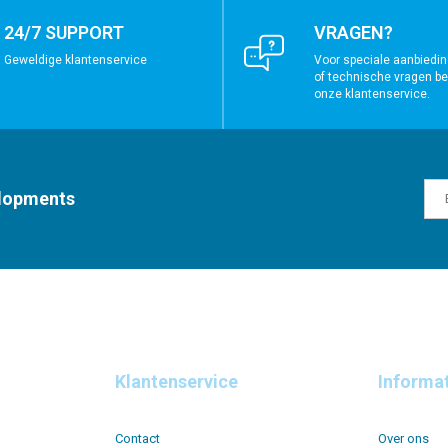
24/7 SUPPORT
VRAGEN?
Geweldige klantenservice
Voor speciale aanbiedin
of technische vragen bel
onze klantenservice.
elopments
Klantenservice
Informa
Contact
Over ons