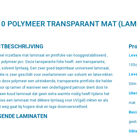
10 POLYMEER TRANSPARANT MAT (LAM
TBESCHRIJVING
Pr
el inzetbare mat laminaat en printfolie van hooggestabiliseerd ,
Leve
 polymeer pvc. Deze tansparante folie heeft een transparante,
105c
solvent lijmlaag. Een zeer goed beprintbaar universeel laminaat,
Leve
lie is zeer geschikt voor overlamineren van solvent en latex-inkten.
 deze polymeer een uitstekende, transparante printfolie die helder
50m
oor op ramen of wanneer een onderliggend patroon dient door te
Uiter
s een koud laminaat dat geen extra warmte nodig heeft tijdens het
ies een laminaat met dikkere lijmlaag voor UV(gel) inkten en als
mat
et weg gaat bij hogere druk en lage doorvoersnelheid.
Basi
SENDE LAMINATEN
gest
Dikt