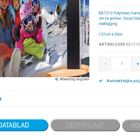
BB7210 Polymeer, trans
om te printen. Deze fol
vlakligging.
137cm x 50m
ARTIKELCODE
BB7210
-
+
Afbeelding vergroten
Aantrekkelijke prij
g