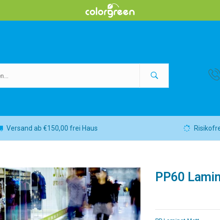
Versand ab €150,00 frei Haus
Risikofr
PP60 Lamin