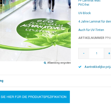
PP Laminat Matt
PVC-frei
UV-Block
4 Jahre Laminat für de
Auch für UV-Tinten
ARTIKELNUMMER
PP6
-
+
Afbeelding vergroten
Aantrekkelijke prij
ng