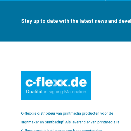
Stay up to date with the latest news and dev
C-flexx is distribiteur van printmedia producten voor de
signmaker en printbedrijf. Als leverancier van printmedia is
C-flexx groot in het leveren van bannermaterialen,