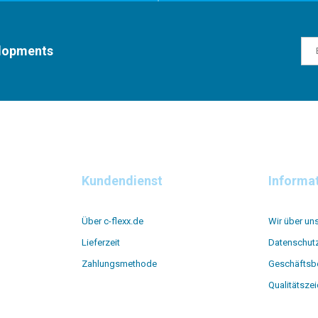
elopments
Kundendienst
Informa
Über c-flexx.de
Wir über un
Lieferzeit
Datenschut
Zahlungsmethode
Geschäftsb
Qualitätsze