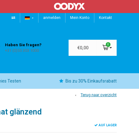
anmelden
Mein Konto
Kontakt
Haben Sie fragen?
0
€0,00
+31 (0)55 303 1000
eies Testen
Bis zu 30% Einkaufsrabatt
Terug naar overzicht
at glänzend
AUF LAGER