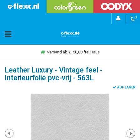
0
Versand ab €150,00 frei Haus
Leather Luxury - Vintage feel -
Interieurfolie pvc-vrij - 563L
AUF LAGER